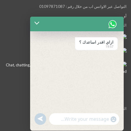
التواصل عبر الاواتس اب من خلال رقم : 01097871087
أو
التواصل معنا عبر مواقع التواصل الاجتماعي التالية :
ازاي اقدر اساعدك ؟
19:57
التواصل معنا علي الايميل التالي :
info@cvforcareer.com
UNDEFINED
"+CHATY_SETTINGS.LANG.EMOJI_PICKER+"
WhatsApp
Message