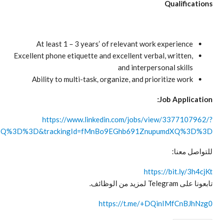
Qualifications
At least 1 – 3 years’ of relevant work experience
Excellent phone etiquette and excellent verbal, written,
and interpersonal skills
Ability to multi-task, organize, and prioritize work
Job Application:
https://www.linkedin.com/jobs/view/3377107962/?
plx2Q%3D%3D&trackingId=fMnBo9EGhb691ZnupumdXQ%3D%3D
للتواصل معنا:
https://bit.ly/3h4cjKt
تابعونا على Telegram لمزيد من الوظائف.
https://t.me/+DQinIMfCnBJhNzg0