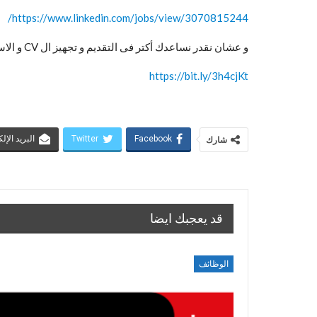
https://www.linkedin.com/jobs/view/3070815244/
و عشان نقدر نساعدك أكتر فى التقديم و تجهيز ال CV و الاستعداد لل Interview تقدر تتواصل معانا على WhatsApp و تتعرف على كل الخدمات المتاحة
https://bit.ly/3h4cjKt
Facebook
Twitter
البريد الإل
شارك
قد يعجبك ايضا
الوظائف