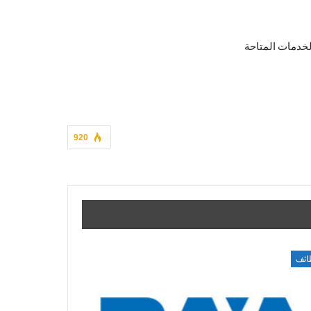
920
ائف