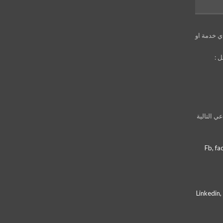
ي خدمة او
ل :
ي التالية