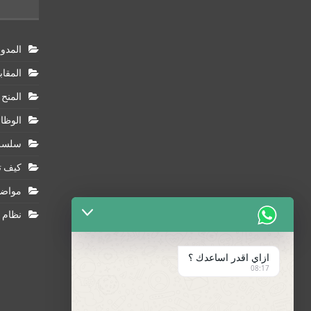
المدون
المقا
المنح 
الوظا
سلسلة
كيف ت
مواضيع
نظام ATs
ازاي اقدر اساعدك ؟
08:17