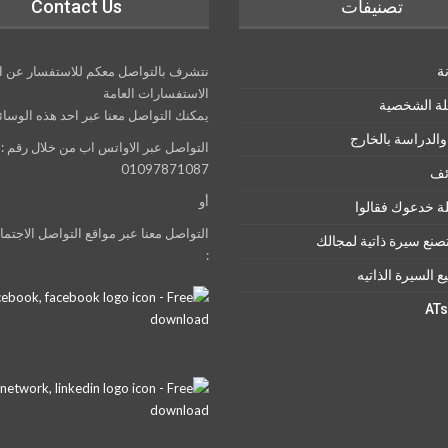
تصنيفات
Contact Us
ة
نتشرف بالتواصل معكم للاستفسار عن ا
الاستفسارات العامة
بلة الشخصية
يمكنك التواصل معنا عبر احد هذه الوسائ
والدراسة بالخارج
التواصل عبر الاواتس اب من خلال رقم :
01097871087
ئف
أو
 خدعوك فقالوا
التواصل معنا عبر مواقع التواصل الاجتماع
صنع سيرة ذاتية لمجالك
:
 السيرة الذاتيه